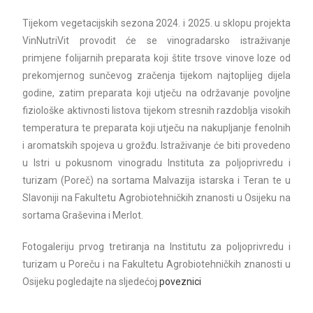
Tijekom vegetacijskih sezona 2024. i 2025. u sklopu projekta
VinNutriVit provodit će se vinogradarsko istraživanje
primjene folijarnih preparata koji štite trsove vinove loze od
prekomjernog sunčevog zračenja tijekom najtoplijeg dijela
godine, zatim preparata koji utječu na održavanje povoljne
fiziološke aktivnosti listova tijekom stresnih razdoblja visokih
temperatura te preparata koji utječu na nakupljanje fenolnih
i aromatskih spojeva u grožđu. Istraživanje će biti provedeno
u Istri u pokusnom vinogradu Instituta za poljoprivredu i
turizam (Poreč) na sortama Malvazija istarska i Teran te u
Slavoniji na Fakultetu Agrobiotehničkih znanosti u Osijeku na
sortama Graševina i Merlot.
Fotogaleriju prvog tretiranja na Institutu za poljoprivredu i
turizam u Poreču i na Fakultetu Agrobiotehničkih znanosti u
Osijeku pogledajte na sljedećoj
poveznici