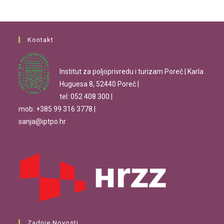
Kontakt
Institut za poljoprivredu i turizam Poreč | Karla
Huguesa 8, 52440 Poreč |
tel: 052 408 300 |
mob: +385 99 316 3778 |
sanja@iptpo.hr
Zadnje Novosti