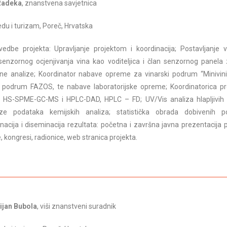
 Radeka
, znanstvena savjetnica
redu i turizam, Poreč, Hrvatska
dbe projekta: Upravljanje projektom i koordinacija; Postavljanje v
enzornog ocjenjivanja vina kao voditeljica i član senzornog panela 
e analize; Koordinator nabave opreme za vinarski podrum “Minivinif
i podrum FAZOS, te nabave laboratorijske opreme; Koordinatorica pr
e: HS-SPME-GC-MS i HPLC-DAD, HPLC – FD; UV/Vis analiza hlapljivih
e podataka kemijskih analiza; statistička obrada dobivenih p
nacija i diseminacija rezultata: početna i završna javna prezentacija p
, kongresi, radionice, web stranica projekta.
ijan Bubola
, viši znanstveni suradnik