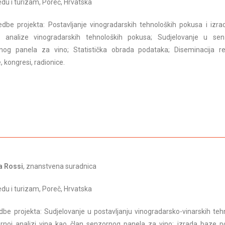
redu i turizam, Poreč, Hrvatska
dbe projekta: Postavljanje vinogradarskih tehnoloških pokusa i izr
e analize vinogradarskih tehnoloških pokusa; Sudjelovanje u se
nog panela za vino; Statistička obrada podataka; Diseminacija re
, kongresi, radionice.
a Rossi
, znanstvena suradnica
redu i turizam, Poreč, Hrvatska
dbe projekta: Sudjelovanje u postavljanju vinogradarsko-vinarskih teh
rnoj analizi vina kao član senzornog panela za vino; izrada baze 