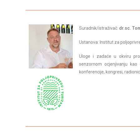
Suradnik/istraživač:
dr.sc. To
Ustanova: Institut za poljopriv
Uloge i zadaće u okviru prov
senzornom ocjenjivanju kao č
konferencije, kongresi, radionic