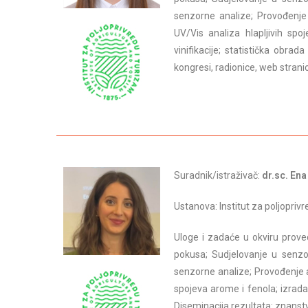
senzorne analize; Provođenje
UV/Vis analiza hlapljivih sp
vinifikacije; statistička obra
kongresi, radionice, web strani
Suradnik/istraživač:
dr.sc. Ena
Ustanova: Institut za poljopriv
Uloge i zadaće u okviru prove
pokusa; Sudjelovanje u senzo
senzorne analize; Provođenje 
spojeva arome i fenola; izrada
Diseminacija rezultata: znanstv