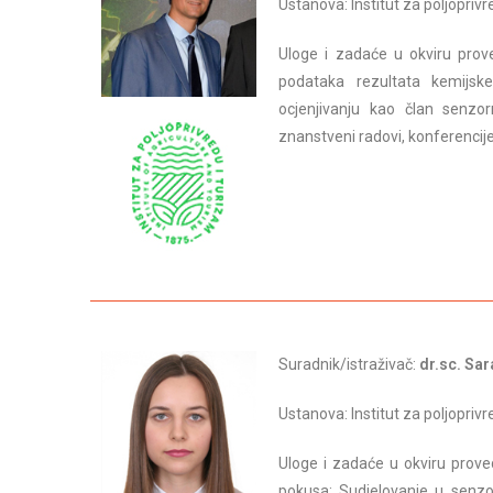
Ustanova: Institut za poljopriv
Uloge i zadaće u okviru prove
podataka rezultata kemijsk
ocjenjivanju kao član senzor
znanstveni radovi, konferencije
Suradnik/istraživač:
dr.sc. Sar
Ustanova: Institut za poljopriv
Uloge i zadaće u okviru prove
pokusa; Sudjelovanje u senzo