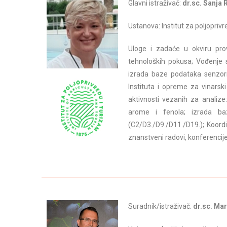
Glavni istraživač:
dr.sc. Sanja
Ustanova: Institut za poljopriv
Uloge i zadaće u okviru prove
tehnoloških pokusa; Vođenje s
izrada baze podataka senzorn
Instituta i opreme za vinarsk
aktivnosti vezanih za analiz
arome i fenola; izrada baz
(C2/D3./D9./D11./D19.); Koordi
znanstveni radovi, konferencije
Suradnik/istraživač:
dr.sc. Mar