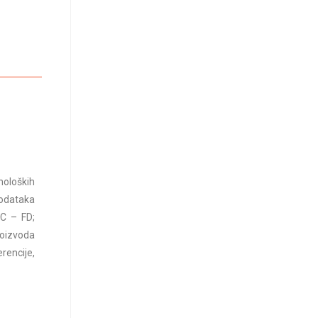
noloških
podataka
LC – FD;
roizvoda
rencije,