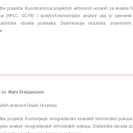
be projekta: Koordinatorica projektnih aktivnosti vezanih za analize fi
eva (HPLC, GC-FID i spektrofotometrijske analize ulja iz sjemenk
 Statistička obrada podataka; Diseminacija rezultata: znanstveni
e.
r.sc. Mato Drenjančević
ičkih znanosti Osijek, Hrvatska
be projekta: Postavljanje vinogradarsko-vinarskih tehnoloških pokusa 
ske analize vinogradarskih tehnoloških pokusa; Statistička obrada p