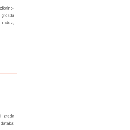
zikalno-
i grožđa
 radovi,
i izrada
odataka;