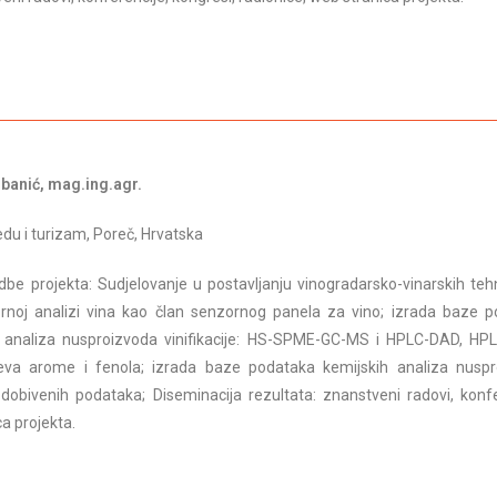
banić, mag.ing.agr.
redu i turizam, Poreč, Hrvatska
dbe projekta: Sudjelovanje u postavljanju vinogradarsko-vinarskih teh
rnoj analizi vina kao član senzornog panela za vino; izrada baze 
 analiza nusproizvoda vinifikacije: HS-SPME-GC-MS i HPLC-DAD, HP
ojeva arome i fenola; izrada baze podataka kemijskih analiza nusp
da dobivenih podataka; Diseminacija rezultata: znanstveni radovi, konfe
ca projekta.