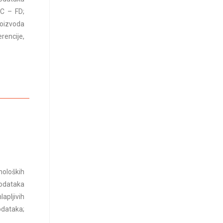
LC – FD;
roizvoda
rencije,
noloških
podataka
apljivih
odataka;