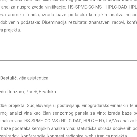
 analiza nusproizvoda vinifikacije: HS-SPME-GC-MS i HPLC-DAD, HP
ojeva arome i fenola; izrada baze podataka kemijskih analiza nusp
da dobivenih podataka; Diseminacija rezultata: znanstveni radovi, konfe
ca projekta.
 Bestulić,
viša asistentica
redu i turizam, Poreč, Hrvatska
dbe projekta: Sudjelovanje u postavljanju vinogradarsko-vinarskih teh
rnoj analizi vina kao član senzornog panela za vino; izrada baze 
analiza vina: HS-SPME-GC-MS i HPLC-DAD, HPLC – FD; UV/Vis analiza hl
 baze podataka kemijskih analiza vina; statistička obrada dobivenih p
eni radovi, konferencije, kongresi, radionice, web stranica projekta.