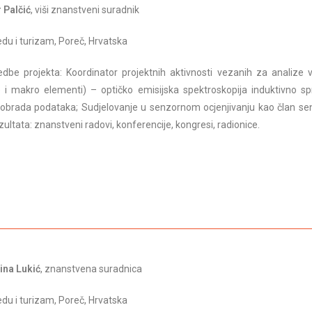
r Palčić
, viši znanstveni suradnik
redu i turizam, Poreč, Hrvatska
dbe projekta: Koordinator projektnih aktivnosti vezanih za analize 
 i makro elementi) – optičko emisijska spektroskopija induktivno s
 obrada podataka; Sudjelovanje u senzornom ocjenjivanju kao član s
zultata: znanstveni radovi, konferencije, kongresi, radionice.
ina Lukić
, znanstvena suradnica
redu i turizam, Poreč, Hrvatska