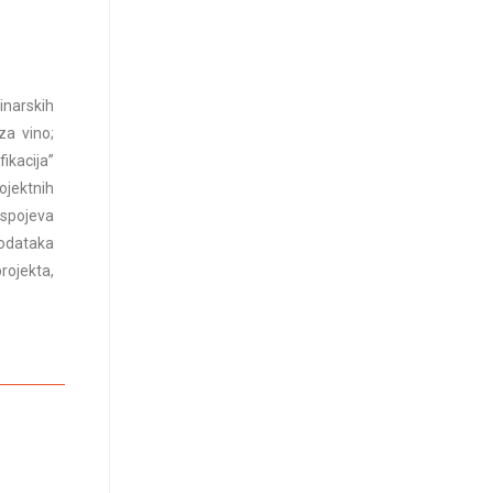
inarskih
za vino;
ikacija”
ojektnih
 spojeva
odataka
rojekta,