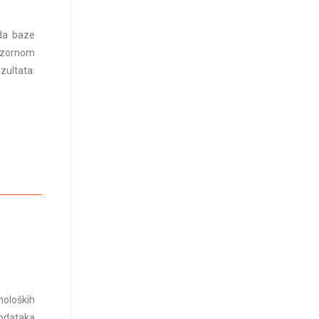
ada baze
nzornom
zultata:
noloških
podataka