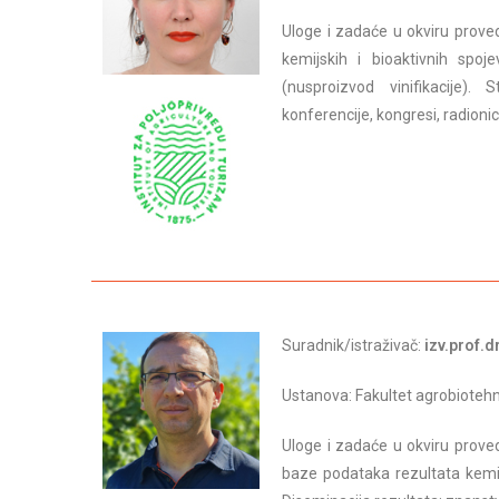
Uloge i zadaće u okviru proved
kemijskih i bioaktivnih spoj
(nusproizvod vinifikacije).
konferencije, kongresi, radionic
Suradnik/istraživač:
izv.prof.d
Ustanova: Fakultet agrobiotehn
Uloge i zadaće u okviru proved
baze podataka rezultata kemij