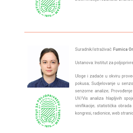
Suradnik/istraživač:
Fumica Or
Ustanova: Institut za poljopriv
Uloge i zadaće u okviru prove
pokusa; Sudjelovanje u senzo
senzorne analize; Provođenje
UV/Vis analiza hlapljivih sp
vinifikacije; statistička obra
kongresi, radionice, web strani