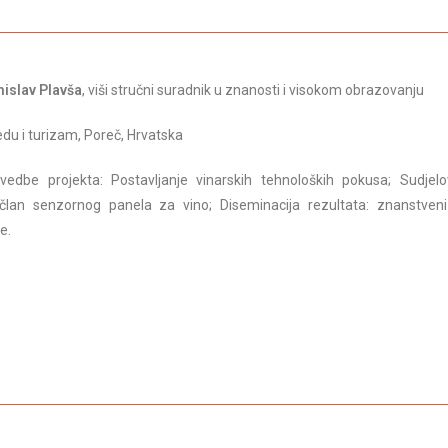
mislav Plavša
, viši stručni suradnik u znanosti i visokom obrazovanju
redu i turizam, Poreč, Hrvatska
edbe projekta: Postavljanje vinarskih tehnoloških pokusa; Sudjel
lan senzornog panela za vino; Diseminacija rezultata: znanstveni
e.