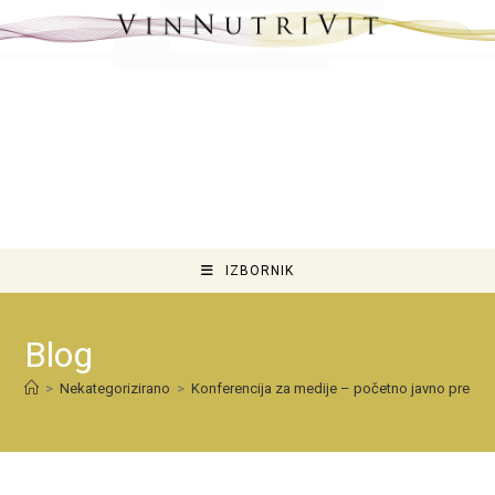
IZBORNIK
Blog
>
Nekategorizirano
>
Konferencija za medije – početno javno predsta