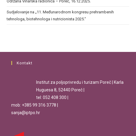
Održana Vinarska radionica – Poreč, 16.12.2025.
Sudjelovanje na „11. Međunarodnom kongresu prehrambenih
tehnologa, biotehnologa i nutricionista 2025.“
Kontakt
Institut za poljoprivredu i turizam Poreč | Karla
Huguesa 8, 52440 Poreč |
tel: 052 408 300 |
mob: +385 99 316 3778 |
sanja@iptpo.hr