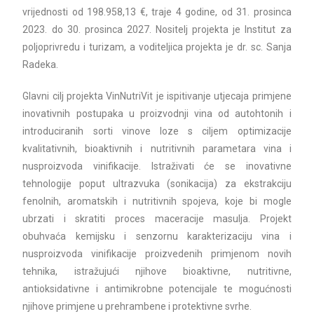
vrijednosti od 198.958,13 €, traje 4 godine, od 31. prosinca
2023. do 30. prosinca 2027. Nositelj projekta je Institut za
poljoprivredu i turizam, a voditeljica projekta je dr. sc. Sanja
Radeka.
Glavni cilj projekta VinNutriVit je ispitivanje utjecaja primjene
inovativnih postupaka u proizvodnji vina od autohtonih i
introduciranih sorti vinove loze s ciljem optimizacije
kvalitativnih, bioaktivnih i nutritivnih parametara vina i
nusproizvoda vinifikacije. Istraživati će se inovativne
tehnologije poput ultrazvuka (sonikacija) za ekstrakciju
fenolnih, aromatskih i nutritivnih spojeva, koje bi mogle
ubrzati i skratiti proces maceracije masulja. Projekt
obuhvaća kemijsku i senzornu karakterizaciju vina i
nusproizvoda vinifikacije proizvedenih primjenom novih
tehnika, istražujući njihove bioaktivne, nutritivne,
antioksidativne i antimikrobne potencijale te mogućnosti
njihove primjene u prehrambene i protektivne svrhe.