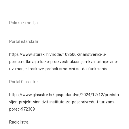
Prilozi iz medija:
Portal istarski.hr
https://www.istarski.hr/node/108506-znanstvenici-u-
porecu-otkrivaju-kako-proizvesti-ukusnije-i-kvalitetnije-vino-
uz-manje-troskove-probali-smo-cini-se-da-funkcionira
Portal Glas istre
https://www.glasistre.hr/gospodarstvo/2024/12/12/predsta
vljen-projekt-vinnitivit-instituta-za-poljoprivredu-i-turizam-
porec-972309
Radio Istra